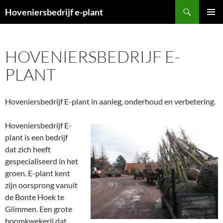
Ga
Zoeken
Hoveniersbedrijf e-plant
naar
PRIMAI
de
MENU
inhoud
HOVENIERSBEDRIJF E-
PLANT
Hoveniersbedrijf E-plant in aanleg, onderhoud en verbetering.
Hoveniersbedrijf E-
plant is een bedrijf
dat zich heeft
gespecialiseerd in het
groen. E-plant kent
zijn oorsprong vanuit
de Bonte Hoek te
Glimmen. Een grote
boomkwekerij dat